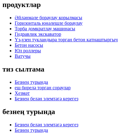
продуктлар
Әйләнмәле бораулау корылмасы
Горизонталь юнәлешле бораулау
Торба домкратлау машинасы
Гидравлик экскаватор
Үз-үзен тукландыра торган бетон катнаштыргыч
Бетон насосы
Юл роллеры
Ватучы
тиз сылтама
Безнең турында
еш бирелә торган сораулар
Хезмәт
Безнең белән элемтәгә керегез
безнең турында
Безнең белән элемтәгә керегез
Безнең турында