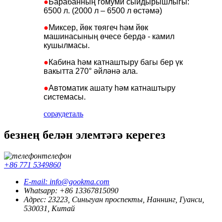
●
Барабанның гомуми сыйдырышлыгы:
6500 л. (2000 л – 6500 л өстәмә)
●
Миксер, йөк төягеч һәм йөк
машинасының өчесе бердә - камил
кушылмасы.
●
Кабина һәм катнаштыру багы бер үк
вакытта 270° әйләнә ала.
●
Автоматик ашату һәм катнаштыру
системасы.
сорау
деталь
безнең белән элемтәгә керегез
телефон
+86 771 5349860
E-mail: info@gookma.com
Whatsapp: +86 13367815090
Адрес: 23223, Синьгуан проспекты, Наннинг, Гуанси,
530031, Китай