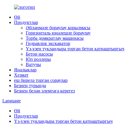
Өй
Продуктлар
Әйләнмәле бораулау корылмасы
Горизонталь юнәлешле бораулау
Торба домкратлау машинасы
Гидравлик экскаватор
Үз-үзен тукландыра торган бетон катнаштыргыч
Бетон насосы
Юл роллеры
Ватучы
Яңалыклар
Хезмәт
еш бирелә торган сораулар
Безнең турында
Безнең белән элемтәгә керегез
Language
Өй
Продуктлар
Үз-үзен тукландыра торган бетон катнаштыргыч