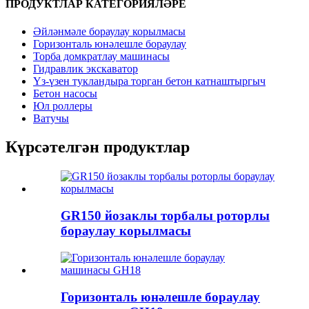
ПРОДУКТЛАР КАТЕГОРИЯЛӘРЕ
Әйләнмәле бораулау корылмасы
Горизонталь юнәлешле бораулау
Торба домкратлау машинасы
Гидравлик экскаватор
Үз-үзен тукландыра торган бетон катнаштыргыч
Бетон насосы
Юл роллеры
Ватучы
Күрсәтелгән продуктлар
GR150 йозаклы торбалы роторлы
бораулау корылмасы
Горизонталь юнәлешле бораулау