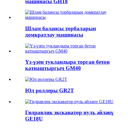
машинасы GH18
Шлам балансы торбаларын
домкратлау машинасы
Үз-үзен тукландыра торган бетон
катнаштыргыч GM40
Юл роллеры GR2T
Гидравлик экскаватор нуль әйләнү
GE18U