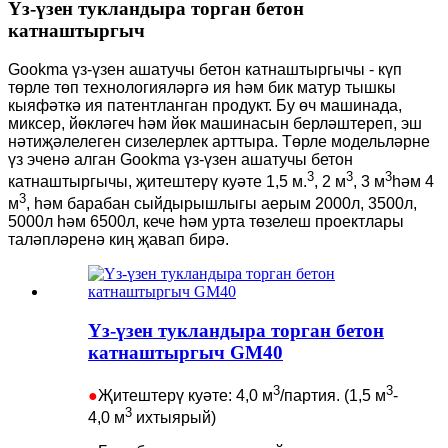
Үз-үзен тукландыра торган бетон
катнаштыргыч
Gookma үз-үзен ашатучы бетон катнаштыргычы - күп
төрле төп технологияләргә ия һәм бик матур тышкы
кыяфәткә ия патентланган продукт. Бу өч машинада,
миксер, йөкләгеч һәм йөк машинасын берләштереп, эш
нәтиҗәлелеген сизелерлек арттыра. Төрле модельләрне
үз эченә алган Gookma үз-үзен ашатучы бетон
3
3
3
катнаштыргычы, җитештерү куәте 1,5 м.
, 2 м
, 3 м
һәм 4
3
м
, һәм барабан сыйдырышлыгы аерым 2000л, 3500л,
5000л һәм 6500л, кече һәм урта төзелеш проектлары
таләпләренә киң җавап бирә.
Үз-үзен тукландыра торган бетон
катнаштыргыч GM40
3
3
●
Җитештерү куәте: 4,0 м
/партия. (1,5 м
-
3
4,0 м
ихтыярый)