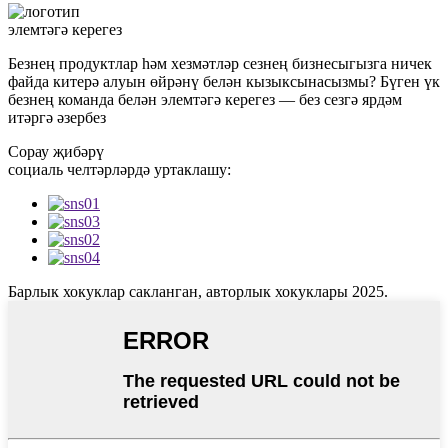
элемтәгә керегез
Безнең продуктлар һәм хезмәтләр сезнең бизнесыгызга ничек
файда китерә алуын өйрәнү белән кызыксынасызмы? Бүген үк
безнең команда белән элемтәгә керегез — без сезгә ярдәм
итәргә әзербез
Сорау җибәрү
социаль челтәрләрдә уртаклашу:
Барлык хокуклар сакланган, авторлык хокуклары 2025.