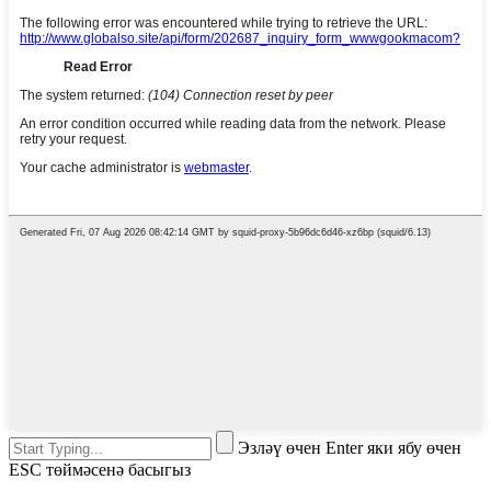
Эзләү өчен Enter яки ябу өчен
ESC төймәсенә басыгыз