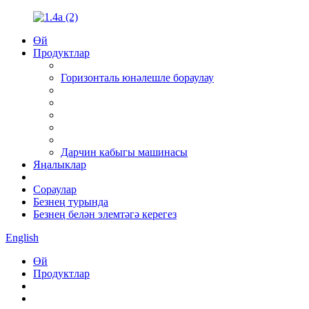
Өй
Продуктлар
Горизонталь юнәлешле бораулау
Дарчин кабыгы машинасы
Яңалыклар
Сораулар
Безнең турында
Безнең белән элемтәгә керегез
English
Өй
Продуктлар