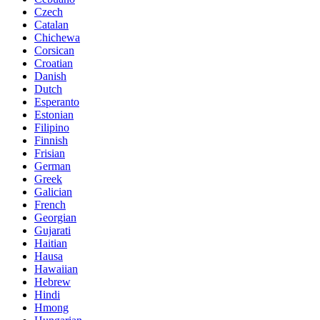
Czech
Catalan
Chichewa
Corsican
Croatian
Danish
Dutch
Esperanto
Estonian
Filipino
Finnish
Frisian
German
Greek
Galician
French
Georgian
Gujarati
Haitian
Hausa
Hawaiian
Hebrew
Hindi
Hmong