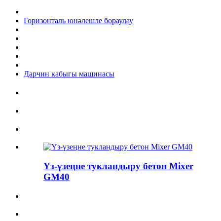
Горизонталь юнәлешле бораулау
Дарчин кабыгы машинасы
Үз-үзеңне тукландыру бетон Mixer
GM40