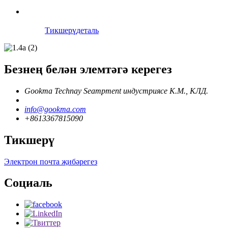
Тикшерү
деталь
Безнең белән элемтәгә керегез
Gookma Technay Seampment индустриясе К.М., КЛД.
info@gookma.com
+8613367815090
Тикшерү
Электрон почта җибәрегез
Социаль