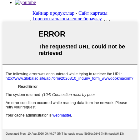
Кайнар продуктлар
-
Сайт картасы
,
Горизонталь юнәлешле бораулау
,
,
,
,