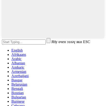
Ябу өчен эзләү яки ESC
English
Afrikaans
Arabic
Albanian
Amharic
Armenian
Azerbaijani
Basque
Belarusian
Bengali
Bosnian
Bulgarian
Burmese
Cebuano